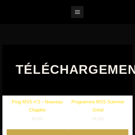
Aller
au
contenu
TÉLÉCHARGEME
Prog MSS n°2 – Nouveau
Programme MSS Summer
Chapitre
Grind
49.00€
49.00€